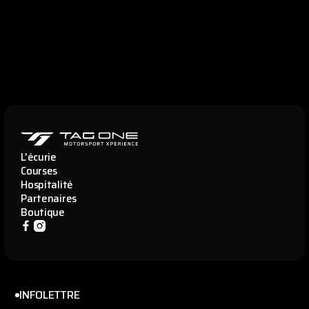
circuits routiers!
Jul 27, 2026
L'écurie
Courses
Hospitalité
Partenaires
Boutique


INFOLETTRE